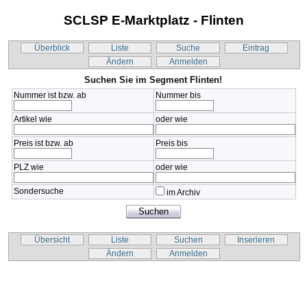
SCLSP E-Marktplatz - Flinten
Überblick
Liste
Suche
Eintrag
Ändern
Anmelden
Suchen Sie im Segment Flinten!
Nummer ist bzw. ab
Nummer bis
Artikel wie
oder wie
Preis ist bzw. ab
Preis bis
PLZ wie
oder wie
Sondersuche
im Archiv
Übersicht
Liste
Suchen
Inserieren
Ändern
Anmelden