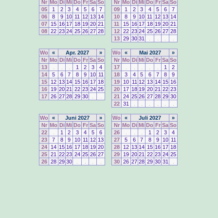
Nr
Mo
Di
Mi
Do
Fr
Sa
So
Nr
Mo
Di
Mi
Do
Fr
Sa
So
05
1
2
3
4
5
6
7
09
1
2
3
4
5
6
7
06
8
9
10
11
12
13
14
10
8
9
10
11
12
13
14
07
15
16
17
18
19
20
21
11
15
16
17
18
19
20
21
08
22
23
24
25
26
27
28
12
22
23
24
25
26
27
28
13
29
30
31
.
.
.
.
Wo
«
Apr. 2027
»
Wo
«
Mai 2027
»
Nr
Mo
Di
Mi
Do
Fr
Sa
So
Nr
Mo
Di
Mi
Do
Fr
Sa
So
13
.
.
.
1
2
3
4
17
.
.
.
.
.
1
2
14
5
6
7
8
9
10
11
18
3
4
5
6
7
8
9
15
12
13
14
15
16
17
18
19
10
11
12
13
14
15
16
16
19
20
21
22
23
24
25
20
17
18
19
20
21
22
23
17
26
27
28
29
30
.
.
21
24
25
26
27
28
29
30
22
31
.
.
.
.
.
.
Wo
«
Juni 2027
»
Wo
«
Juli 2027
»
Nr
Mo
Di
Mi
Do
Fr
Sa
So
Nr
Mo
Di
Mi
Do
Fr
Sa
So
22
.
1
2
3
4
5
6
26
.
.
.
1
2
3
4
23
7
8
9
10
11
12
13
27
5
6
7
8
9
10
11
24
14
15
16
17
18
19
20
28
12
13
14
15
16
17
18
25
21
22
23
24
25
26
27
29
19
20
21
22
23
24
25
26
28
29
30
.
.
.
.
30
26
27
28
29
30
31
.